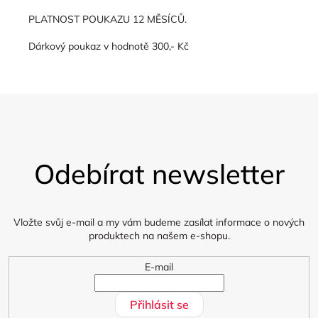
PLATNOST POUKAZU 12 MĚSÍCŮ.
Dárkový poukaz v hodnotě 300,- Kč
Z
á
Odebírat newsletter
p
a
t
í
Vložte svůj e-mail a my vám budeme zasílat informace o nových
produktech na našem e-shopu.
E-mail
Přihlásit se