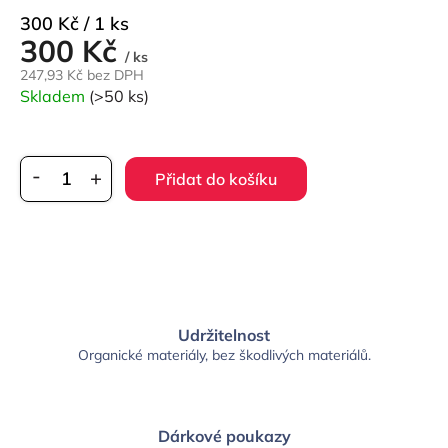
Měrná
300 Kč / 1 ks
300 Kč
cena:
/ ks
247,93 Kč bez DPH
Skladem
(>50 ks)
Přidat do košíku
Udržitelnost
Organické materiály, bez škodlivých materiálů.
Dárkové poukazy