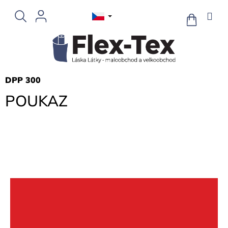
Přejít
na
NÁKUPNÍ
KOŠÍK
obsah
DPP 300
POUKAZ