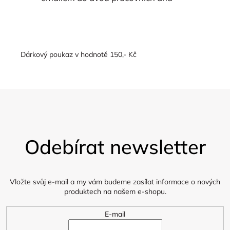
Dárkový poukaz v hodnotě 150,- Kč
Z
á
Odebírat newsletter
p
a
t
í
Vložte svůj e-mail a my vám budeme zasílat informace o nových
produktech na našem e-shopu.
E-mail