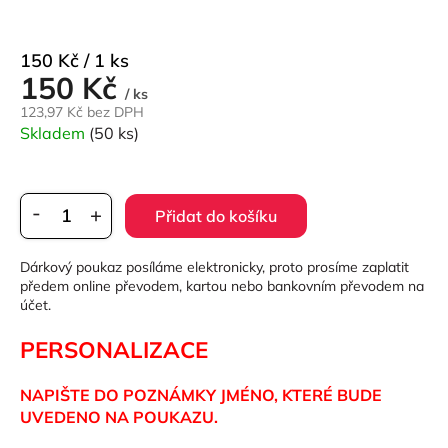
Měrná
150 Kč / 1 ks
150 Kč
cena:
/ ks
123,97 Kč bez DPH
Skladem
(50 ks)
Přidat do košíku
Dárkový poukaz posíláme elektronicky, proto prosíme zaplatit
předem online převodem, kartou nebo bankovním převodem na
účet.
PERSONALIZACE
NAPIŠTE DO POZNÁMKY JMÉNO, KTERÉ BUDE
UVEDENO NA POUKAZU.