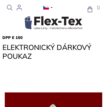
Přejít
na
NÁKUPNÍ
KOŠÍK
obsah
DPP E 150
ELEKTRONICKÝ DÁRKOVÝ
POUKAZ