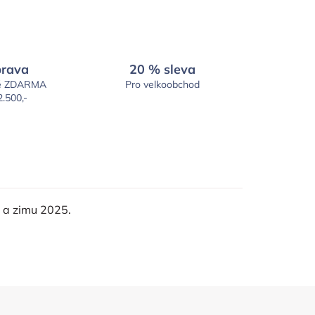
rava
20 % sleva
é ZDARMA
Pro velkoobchod
2.500,-
m a zimu 2025.