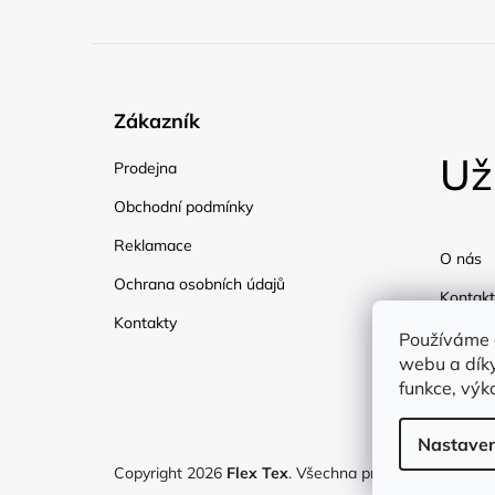
Zákazník
Už
Prodejna
Obchodní podmínky
Reklamace
O nás
Ochrana osobních údajů
Kontakt
Kontakty
Doprav
Používáme 
webu a díky
Blog
funkce, výk
Nastaven
Copyright 2026
Flex Tex
. Všechna práva vyhrazena.