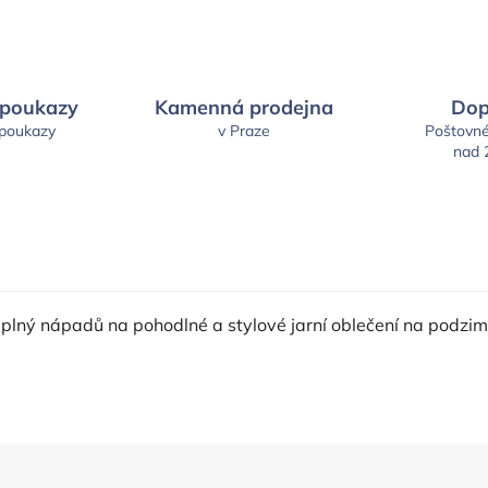
 poukazy
Kamenná prodejna
Dop
 poukazy
v Praze
Poštovn
nad 
s plný nápadů na pohodlné a stylové jarní oblečení na podzi