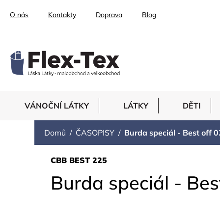
Přejít
O nás
Kontakty
Doprava
Blog
na
obsah
VÁNOČNÍ LÁTKY
LÁTKY
DĚTI
Domů
ČASOPISY
Burda speciál - Best off 
CBB BEST 225
Burda speciál - Bes