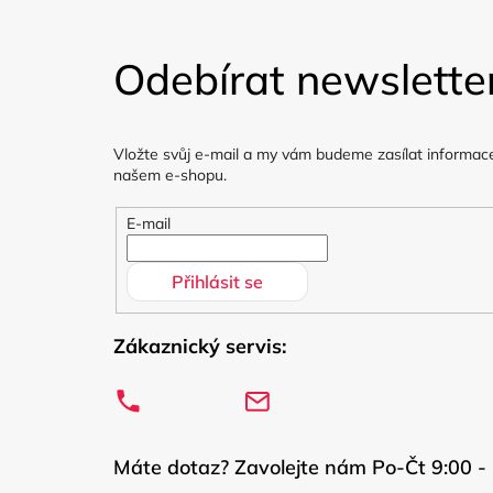
Z
á
Odebírat newslette
p
a
Vložte svůj e-mail a my vám budeme zasílat informac
t
našem e-shopu.
í
E-mail
Přihlásit se
Zákaznický servis:
Máte dotaz? Zavolejte nám Po-Čt 9:00 - 