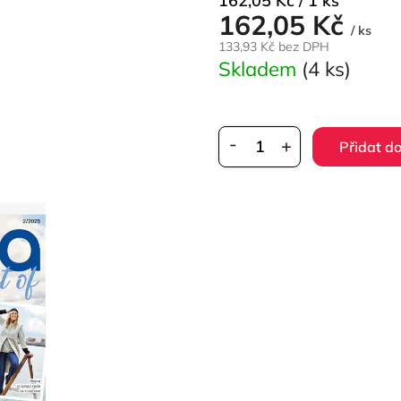
162,05 Kč / 1 ks
162,05 Kč
cena:
/ ks
133,93 Kč bez DPH
Skladem
(4 ks)
Přidat do