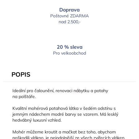
Doprava
Poštovné ZDARMA
nad 2.500,-
20 % sleva
Pro velkoobchod
POPIS
Ideální pro čalounění, renovaci nábytku a potahy
na polštáře.
Kvalitní mohérová potahová látka v šedém odstínu s
jemným nádechem modré barvy se vzorem. Má lesklý
hedvábný luxusní vzhled.
Mohér můžeme kroutit a mačkat bez toho, abychom
poškodili vlákno, je nejodolnější ze všech zvířecích vláken.