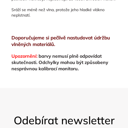
Sráží se méně než vlna, protože jeho hladké vlákno
neplstnatí.
Doporučujeme si pečlivě nastudovat údržbu
vlněných materiálů.
Upozornění:
barvy nemusí plně odpovídat
skutečnosti. Odchylky mohou být způsobeny
nesprávnou kalibrací monitoru.
Z
á
Odebírat newsletter
p
a