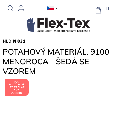
Přejít
na
NÁKUPNÍ
KOŠÍK
obsah
HLD N 031
POTAHOVÝ MATERIÁL, 9100
MENOROCA - ŠEDÁ SE
VZOREM
NA
POŽÁDÁNÍ
LZE ZASLAT
5 KS
VZORKŮ