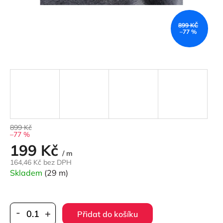
899 KČ
–77 %
899 Kč
–77 %
199 Kč
Měrná
/ m
cena:
164,46 Kč bez DPH
Skladem
(29 m)
Přidat do košíku