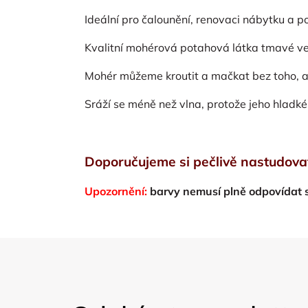
Ideální pro čalounění, renovaci nábytku a p
Kvalitní mohérová potahová látka tmavé ve
Mohér můžeme kroutit a mačkat bez toho, ab
Sráží se méně než vlna, protože jeho hladké
Doporučujeme si pečlivě nastudova
Upozornění:
barvy nemusí plně odpovídat 
Z
á