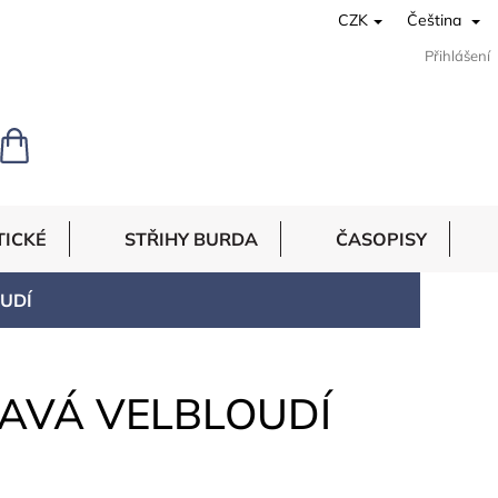
CZK
Čeština
Přihlášení
NÁKUPNÍ
KOŠÍK
TICKÉ
STŘIHY BURDA
ČASOPISY
OUDÍ
MAVÁ VELBLOUDÍ