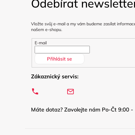
Odebírat newslette
p
a
Vložte svůj e-mail a my vám budeme zasílat informac
t
našem e-shopu.
í
E-mail
Přihlásit se
Zákaznický servis:
Máte dotaz? Zavolejte nám Po-Čt 9:00 - 