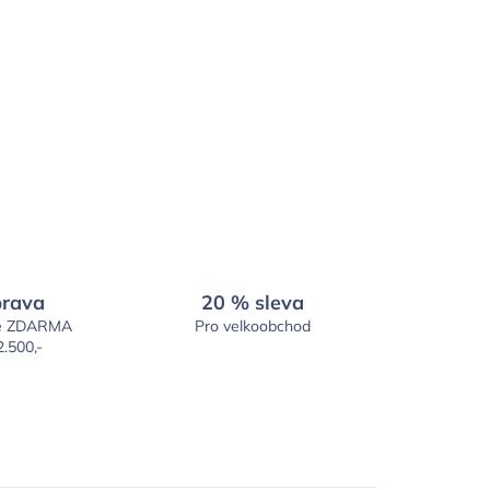
rava
20 % sleva
é ZDARMA
Pro velkoobchod
2.500,-