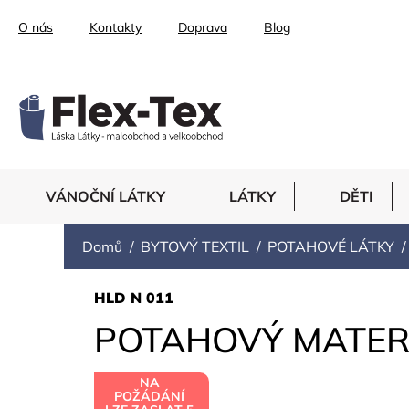
Přejít
O nás
Kontakty
Doprava
Blog
na
obsah
VÁNOČNÍ LÁTKY
LÁTKY
DĚTI
Domů
BYTOVÝ TEXTIL
POTAHOVÉ LÁTKY
HLD N 011
POTAHOVÝ MATERI
NA
POŽÁDÁNÍ