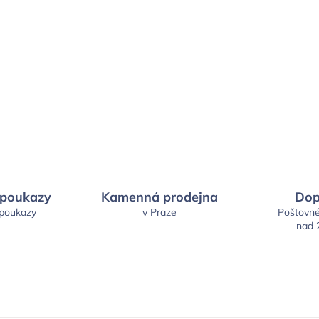
 poukazy
Kamenná prodejna
Dop
 poukazy
v Praze
Poštovn
nad 