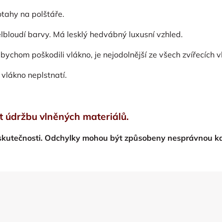
otahy na polštáře.
lbloudí barvy.
Má lesklý hedvábný luxusní vzhled.
ychom poškodili vlákno, je nejodolnější ze všech zvířecích 
 vlákno neplstnatí.
t údržbu vlněných materiálů.
skutečnosti. Odchylky mohou být způsobeny nesprávnou ka