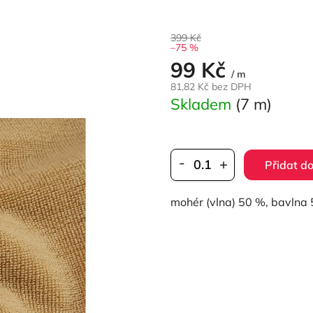
399 Kč
–75 %
99 Kč
Měrná
/ m
cena:
81,82 Kč bez DPH
Skladem
(7 m)
Přidat do
mohér (vlna) 50 %, bavlna