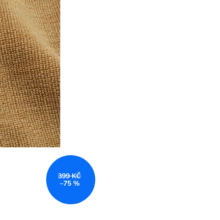
399 KČ
–75 %