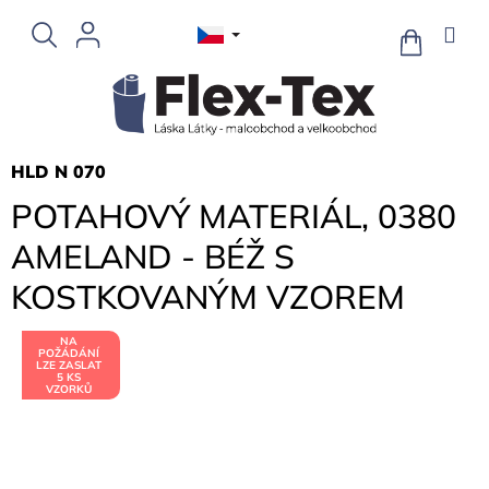
Přejít
na
NÁKUPNÍ
KOŠÍK
obsah
HLD N 070
POTAHOVÝ MATERIÁL, 0380
AMELAND - BÉŽ S
KOSTKOVANÝM VZOREM
NA
POŽÁDÁNÍ
LZE ZASLAT
5 KS
VZORKŮ