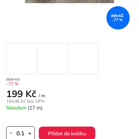
899 KČ
–77 %
899 Kč
–77 %
199 Kč
Měrná
/ m
cena:
164,46 Kč bez DPH
Skladem
(27 m)
Přidat do košíku