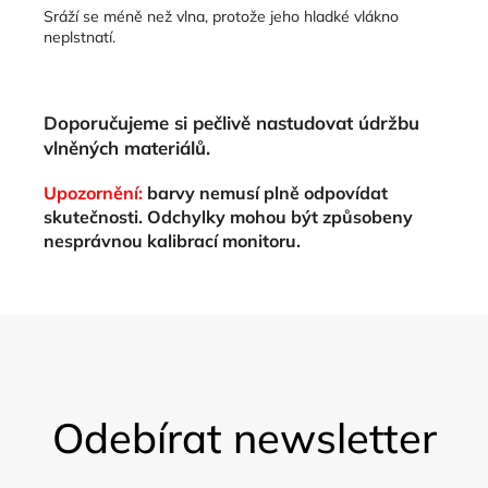
Sráží se méně než vlna, protože jeho hladké vlákno
neplstnatí.
Doporučujeme si pečlivě nastudovat údržbu
vlněných materiálů.
Upozornění:
barvy nemusí plně odpovídat
skutečnosti. Odchylky mohou být způsobeny
nesprávnou kalibrací monitoru.
Z
á
Odebírat newsletter
p
a