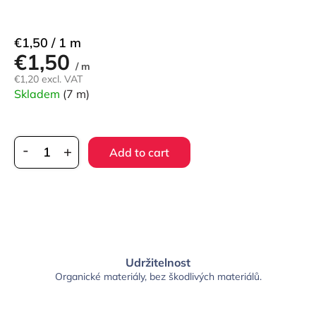
Measure
€1,50 / 1 m
€1,50
price:
/ m
€1,20 excl. VAT
Skladem
(7 m)
Add to cart
Udržitelnost
Organické materiály, bez škodlivých materiálů.