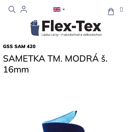
Skip
to
SHOPPIN
CART
content
GSS SAM 420
SAMETKA TM. MODRÁ š.
16mm