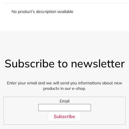
No product's description available
F
o
Subscribe to newsletter
o
t
e
r
Enter your email and we will send you informations about new
products in our e-shop.
Email
Subscribe