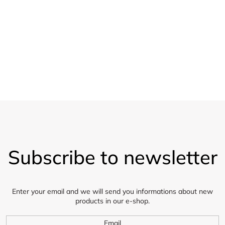
o
20 % sleva
l
Pro velkoobchod
s
Vzorky
Zasíláme 5 vzorků látky zdarma
F
o
Subscribe to newsletter
o
t
e
r
Enter your email and we will send you informations about new
products in our e-shop.
Email