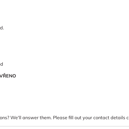
d.
od
AVŘENO
s? We'll answer them. Please fill out your contact details ca