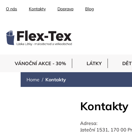
Skip
O nás
Kontakty
Doprava
Blog
to
content
VÁNOČNÍ AKCE - 30%
LÁTKY
DĚT
Home
Kontakty
Kontakty
Adresa:
Jateční 1531, 170 00 P