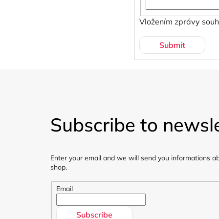
Vložením zprávy souh
Submit
F
o
Subscribe to newsle
o
t
Enter your email and we will send you informations a
e
shop.
r
Email
Subscribe