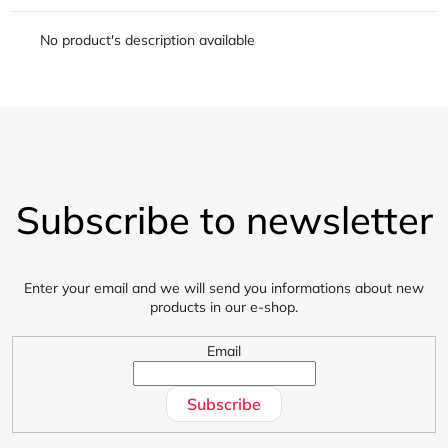
No product's description available
F
o
Subscribe to newsletter
o
t
e
r
Enter your email and we will send you informations about new
products in our e-shop.
Email
Subscribe