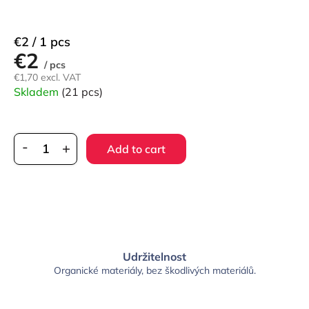
Measure
€2 / 1 pcs
€2
price:
/ pcs
€1,70 excl. VAT
Skladem
(21 pcs)
Add to cart
Udržitelnost
Organické materiály, bez škodlivých materiálů.