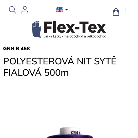
Skip
to
SHOPPIN
CART
content
GNN B 458
POLYESTEROVÁ NIT SYTĚ
FIALOVÁ 500m