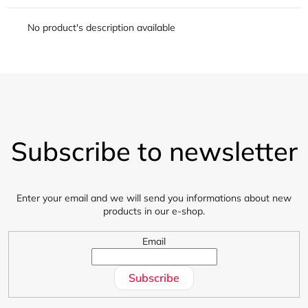
No product's description available
F
o
Subscribe to newsletter
o
t
e
r
Enter your email and we will send you informations about new
products in our e-shop.
Email
Subscribe