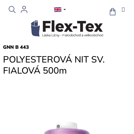
Skip
to
SHOPPIN
CART
content
GNN B 443
POLYESTEROVÁ NIT SV.
FIALOVÁ 500m