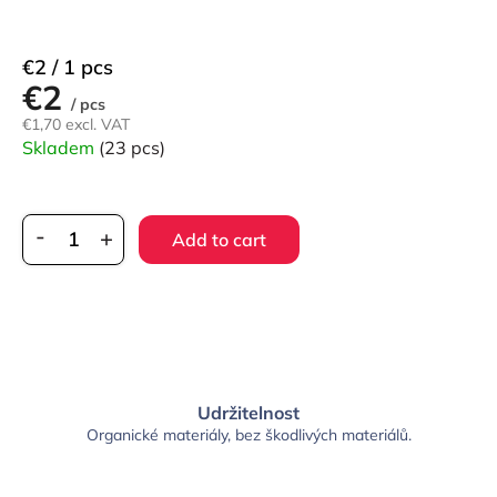
Measure
€2 / 1 pcs
€2
price:
/ pcs
€1,70 excl. VAT
Skladem
(23 pcs)
Add to cart
Udržitelnost
Organické materiály, bez škodlivých materiálů.