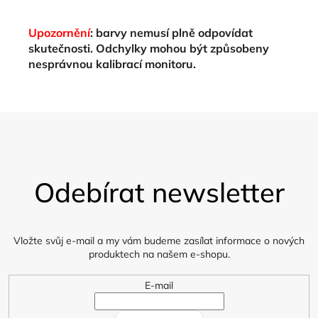
Upozornění
: barvy nemusí plně odpovídat
skutečnosti. Odchylky mohou být způsobeny
nesprávnou kalibrací monitoru.
Z
á
Odebírat newsletter
p
a
t
í
Vložte svůj e-mail a my vám budeme zasílat informace o nových
produktech na našem e-shopu.
E-mail