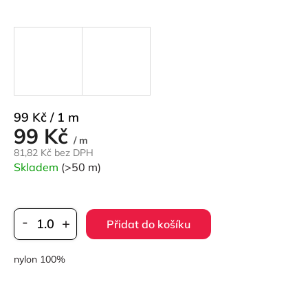
Měrná
99 Kč / 1 m
99 Kč
cena:
/ m
81,82 Kč bez DPH
Skladem
(>50 m)
Přidat do košíku
nylon 100%