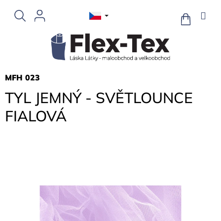
Přejít
na
NÁKUPNÍ
KOŠÍK
obsah
MFH 023
TYL JEMNÝ - SVĚTLOUNCE
FIALOVÁ