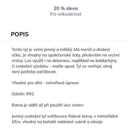
20 % sleva
Pro velkoobchod
POPIS
Tento tyl je velmi jemný a měkký. Má menší a drobná
očka. Je vhodný na společenské šaty, především na vrchní
vrstvy. Lze využít i na dekorace, například na baldachýny
či svatební výzdobu - mašle apod. Tyl se netřepí, okraj
není potřeba začišťovat.
Vhodné pro děti - nehořlavá úprava
Odstín: IRIS
Barva je vidět až při použití více vrstev
Jemný svatební tyl světlounce fialové barvy, v mimořádné
šířce, vhodný na bohatě nabírané sukně a závoje