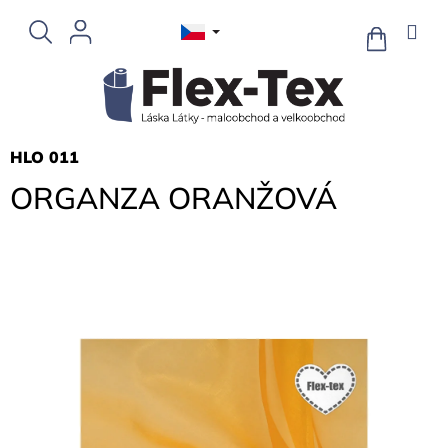
Přejít
na
NÁKUPNÍ
KOŠÍK
obsah
HLO 011
ORGANZA ORANŽOVÁ