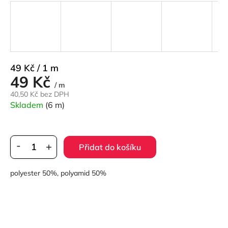
Měrná
49 Kč / 1 m
49 Kč
cena:
/ m
40,50 Kč bez DPH
Skladem
(6 m)
Přidat do košíku
polyester 50%, polyamid 50%