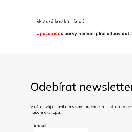
Skotská kostka - šedá
Upozornění
: barvy nemusí plně odpovídat
Z
á
Odebírat newslette
p
a
Vložte svůj e-mail a my vám budeme zasílat informac
t
našem e-shopu.
í
E-mail