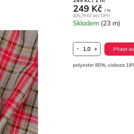
249 Kč / 1 m
249 Kč
cena:
/ m
205,79 Kč bez DPH
Skladem
(23 m)
Přidat do
polyester 80%, viskoza 18