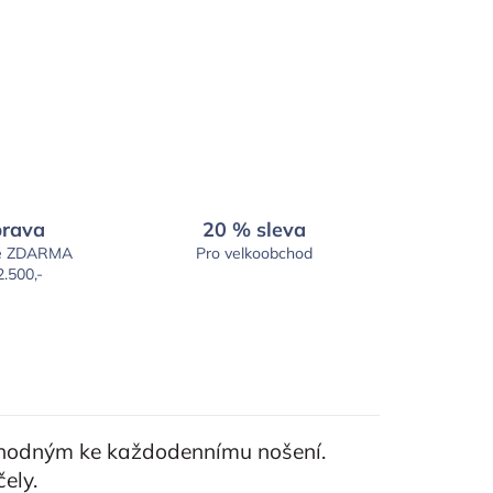
rava
20 % sleva
é ZDARMA
Pro velkoobchod
2.500,-
vhodným ke každodennímu nošení.
ely.