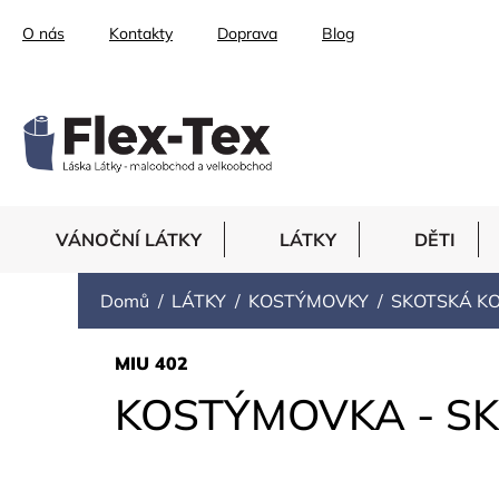
Přejít
O nás
Kontakty
Doprava
Blog
na
obsah
VÁNOČNÍ LÁTKY
LÁTKY
DĚTI
Domů
LÁTKY
KOSTÝMOVKY
SKOTSKÁ K
MIU 402
KOSTÝMOVKA - S