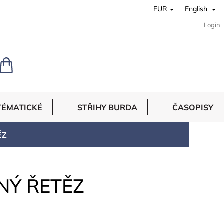
EUR
English
Login
SHOPPING
CART
TÉMATICKÉ
STŘIHY BURDA
ČASOPISY
ĚZ
NÝ ŘETĚZ