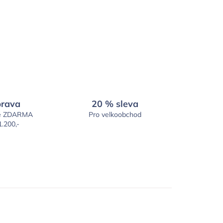
rava
20 % sleva
é ZDARMA
Pro velkoobchod
1.200,-