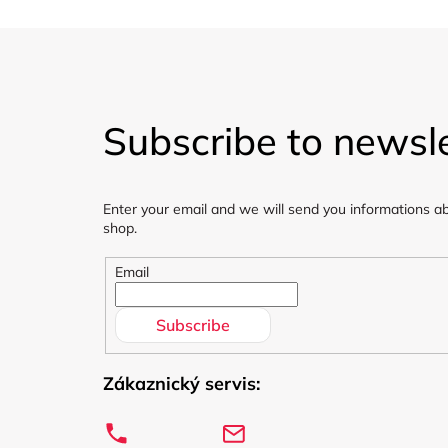
F
o
Subscribe to newsle
o
t
Enter your email and we will send you informations a
e
shop.
r
Email
Subscribe
Zákaznický servis: