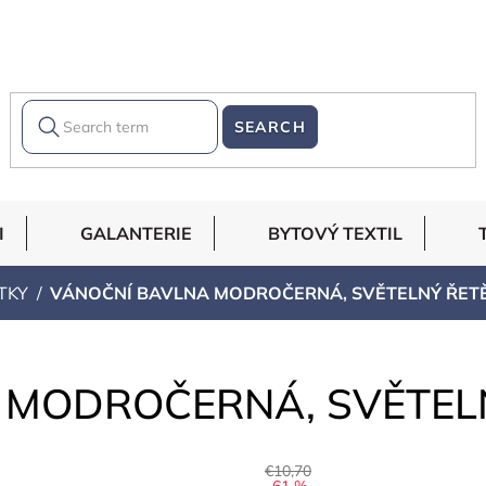
SEARCH
I
GALANTERIE
BYTOVÝ TEXTIL
TKY
VÁNOČNÍ BAVLNA MODROČERNÁ, SVĚTELNÝ ŘET
 MODROČERNÁ, SVĚTEL
€10,70
–61 %