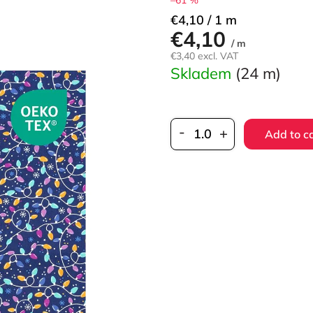
Measure
€4,10 / 1 m
€4,10
price:
/ m
€3,40 excl. VAT
Skladem
(24 m)
Add to c