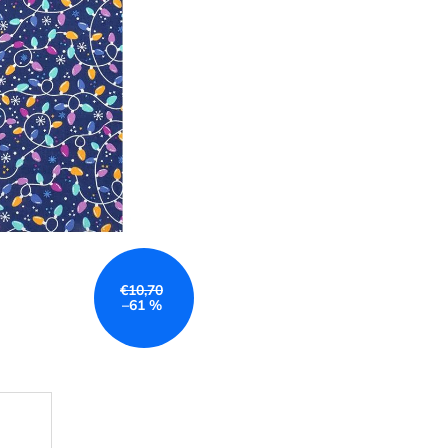
€10,70
–61 %