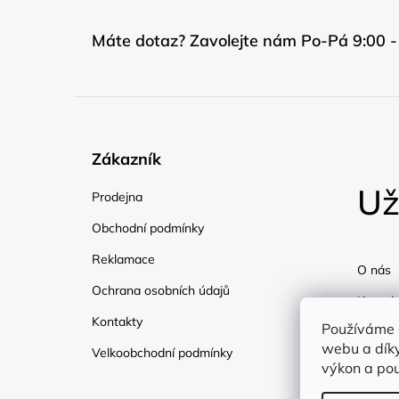
Máte dotaz? Zavolejte nám Po-Pá 9:00 -
Zákazník
Už
Prodejna
Obchodní podmínky
Reklamace
O nás
Ochrana osobních údajů
Kontak
Kontakty
Používáme 
Doprav
webu a díky
Velkoobchodní podmínky
Blog
výkon a pou