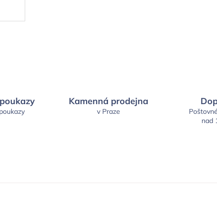
 poukazy
Kamenná prodejna
Dop
 poukazy
v Praze
Poštovn
nad 