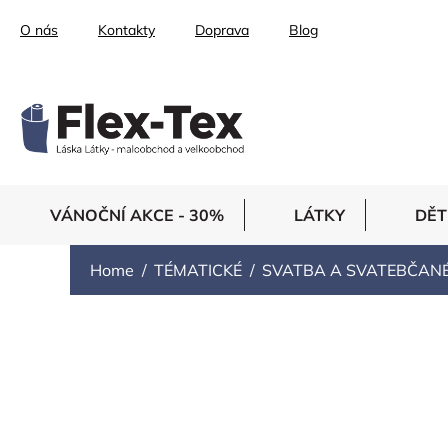
Skip
O nás
Kontakty
Doprava
Blog
to
content
VÁNOČNÍ AKCE - 30%
LÁTKY
DĚT
Home
TÉMATICKÉ
SVATBA A SVATEBČAN
HEDVÁBNÝ DUPI
Dupion je hedvábná tkanina s nepravidelným 
Hedvábí typu dupion se díky tužší splývavosti