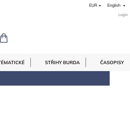
EUR
English
Login
SHOPPING
CART
TÉMATICKÉ
STŘIHY BURDA
ČASOPISY
účelům.
široké objemné sukně, společenské šaty, sáčka,