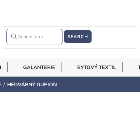
SEARCH
I
GALANTERIE
BYTOVÝ TEXTIL
É
HEDVÁBNÝ DUPION
ON
zrnitým povrchem, používaná k oděvní tvorbě i dekoračním 
 a charakteristickému třpytivému vzhledu perfektně hodí na 