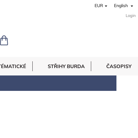
EUR
English
Login
SHOPPING
CART
TÉMATICKÉ
STŘIHY BURDA
ČASOPISY
8
items total