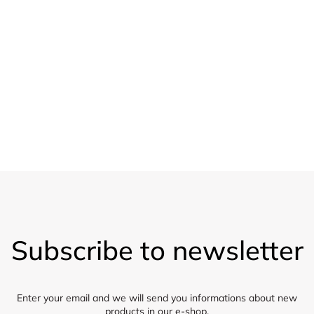
r
o
20 % sleva
l
Pro velkoobchod
s
Vzorky
Zasíláme 5 vzorků látky zdarma
F
o
Subscribe to newsletter
o
t
e
r
Enter your email and we will send you informations about new
products in our e-shop.