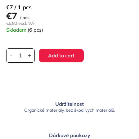
Measure
€7 / 1 pcs
€7
price:
/ pcs
€5,80 excl. VAT
Skladem
(6 pcs)
Add to cart
Udržitelnost
Organické materiály, bez škodlivých materiálů.
Dárkové poukazy