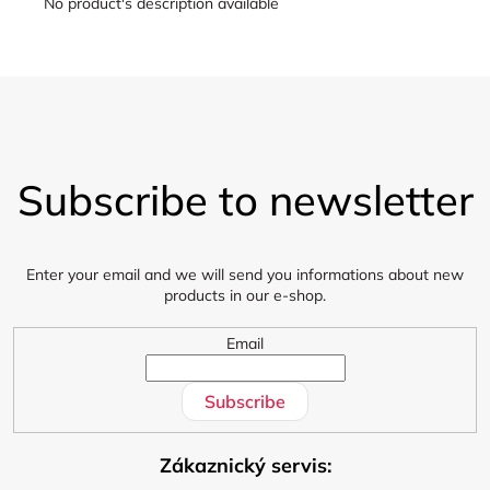
No product's description available
F
o
Subscribe to newsletter
o
t
e
r
Enter your email and we will send you informations about new
products in our e-shop.
Email
Subscribe
Zákaznický servis: