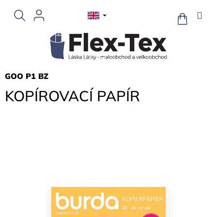
Skip
to
SHOPPIN
CART
content
GOO P1 BZ
KOPÍROVACÍ PAPÍR