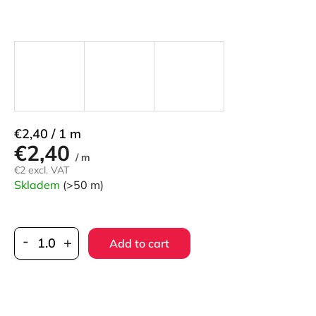
Measure
€2,40 / 1 m
€2,40
price:
/ m
€2 excl. VAT
Skladem
(>50 m)
Add to cart