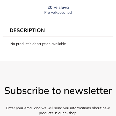
20 % sleva
Pro velkoobchod
DESCRIPTION
No product's description available
F
o
Subscribe to newsletter
o
t
e
r
Enter your email and we will send you informations about new
products in our e-shop.