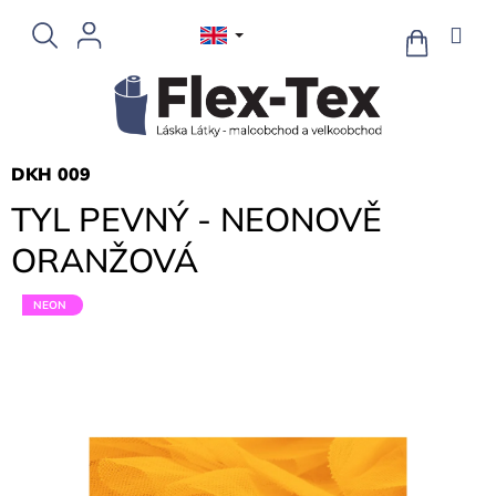
Skip
to
SHOPPIN
CART
content
DKH 009
TYL PEVNÝ - NEONOVĚ
ORANŽOVÁ
NEON