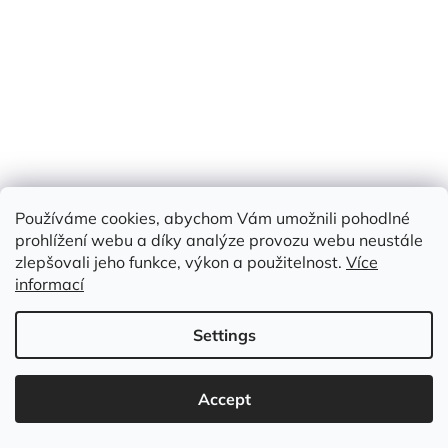
Skladem
(18.7 m)
Measure
€11,90 / 1 m
€11,90
price:
/ m
Add to cart
Code:
MIU P 376
Používáme cookies, abychom Vám umožnili pohodlné
prohlížení webu a díky analýze provozu webu neustále
zlepšovali jeho funkce, výkon a použitelnost.
Více
informací
Settings
Accept