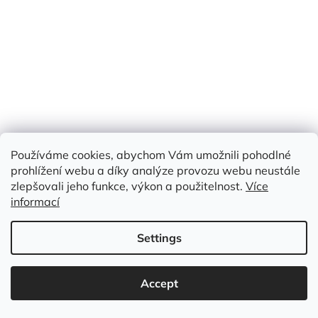
€11,10
–81 %
LUXUSNÍ ŠIFÓN, TMAVĚ ORANŽOVÝ - LESKLÉ PRUHY S
LUREXEM
Skladem
(>50 m)
Measure
€2 / 1 m
€2
price:
/ m
Používáme cookies, abychom Vám umožnili pohodlné
prohlížení webu a díky analýze provozu webu neustále
Add to cart
zlepšovali jeho funkce, výkon a použitelnost.
Více
informací
Code:
IDE 388
Settings
Accept