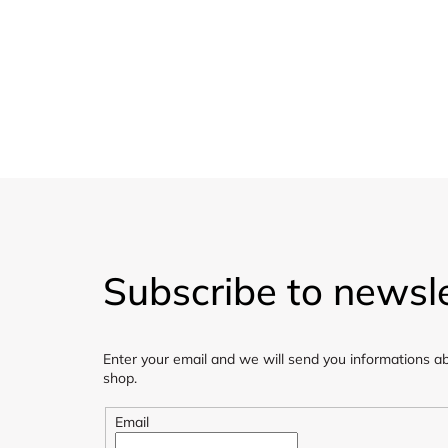
Udržitelnost
Dárkové poukaz
Organické materiály, bez
Dárkové poukazy
škodlivých materiálů.
F
o
Subscribe to newsle
o
t
Enter your email and we will send you informations a
e
shop.
r
Email