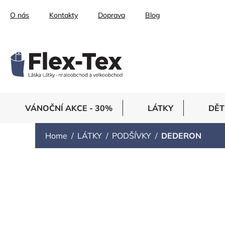
Skip
O nás
Kontakty
Doprava
Blog
to
content
VÁNOČNÍ AKCE - 30%
LÁTKY
DĚT
Home
LÁTKY
PODŠÍVKY
DEDERON
DEDERON
Dederon je elastická podšívkovina vhodná i