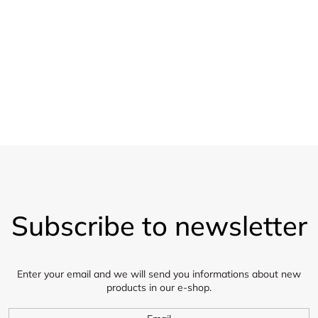
o
20 % sleva
l
Pro velkoobchod
s
Vzorky
Zasíláme 5 vzorků látky zdarma
F
o
Subscribe to newsletter
o
t
e
r
Enter your email and we will send you informations about new
products in our e-shop.