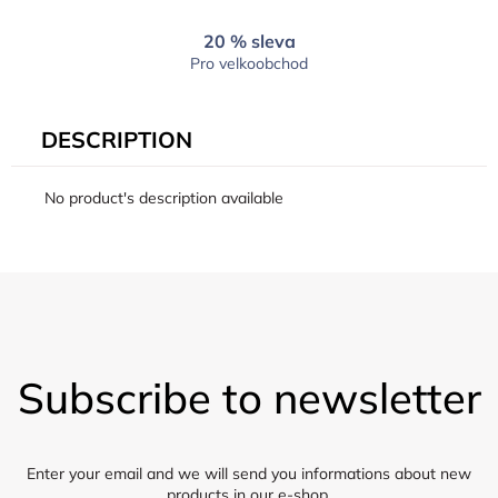
20 % sleva
Pro velkoobchod
DESCRIPTION
No product's description available
F
o
Subscribe to newsletter
o
t
e
r
Enter your email and we will send you informations about new
products in our e-shop.