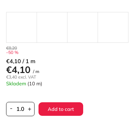
€8,20
–50 %
Measure
€4,10 / 1 m
€4,10
price:
/ m
€3,40 excl. VAT
Skladem
(10 m)
Add to cart