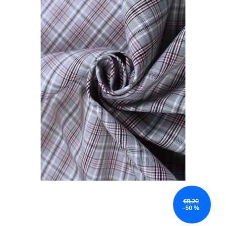
€8,20
–50 %