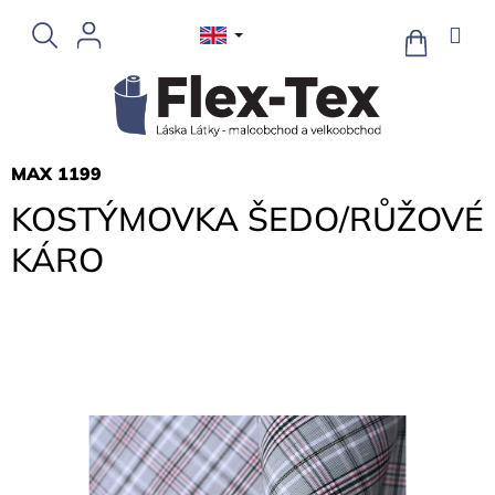
Skip
to
SHOPPIN
CART
content
MAX 1199
KOSTÝMOVKA ŠEDO/RŮŽOVÉ
KÁRO