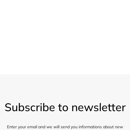
nad 1.200,-
20 % sleva
Pro velkoobchod
Vzorky
Zasíláme 5 vzorků látky zdarma
F
o
Subscribe to newsletter
o
t
e
r
Enter your email and we will send you informations about new