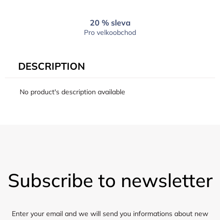
20 % sleva
Pro velkoobchod
DESCRIPTION
No product's description available
F
o
Subscribe to newsletter
o
t
e
r
Enter your email and we will send you informations about new