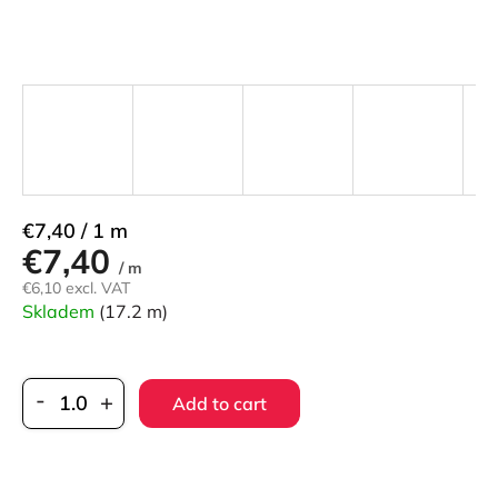
Measure
€7,40 / 1 m
€7,40
price:
/ m
€6,10 excl. VAT
Skladem
(17.2 m)
Add to cart