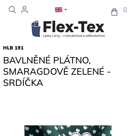
Skip
to
SHOPPIN
CART
content
HLB 191
BAVLNĚNÉ PLÁTNO,
SMARAGDOVĚ ZELENÉ -
SRDÍČKA