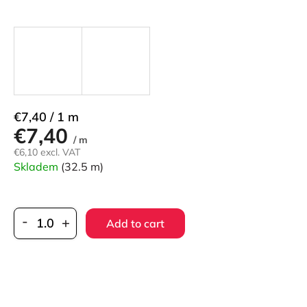
Measure
€7,40 / 1 m
€7,40
price:
/ m
€6,10 excl. VAT
Skladem
(32.5 m)
Add to cart