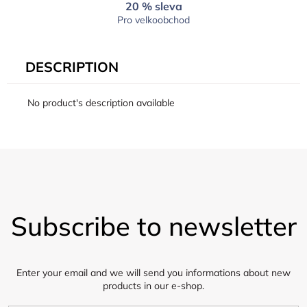
20 % sleva
Pro velkoobchod
DESCRIPTION
No product's description available
F
o
Subscribe to newsletter
o
t
e
r
Enter your email and we will send you informations about new
products in our e-shop.