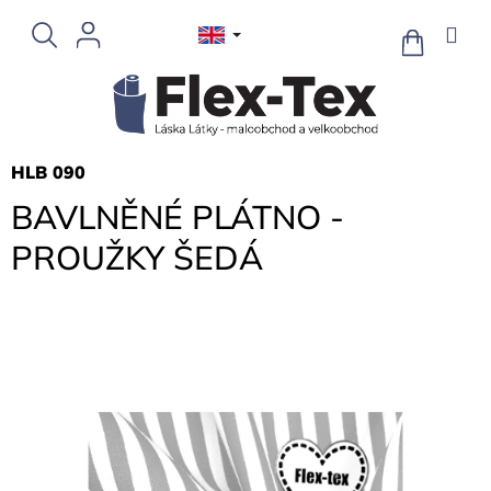
Skip
to
SHOPPIN
CART
content
HLB 090
BAVLNĚNÉ PLÁTNO -
PROUŽKY ŠEDÁ