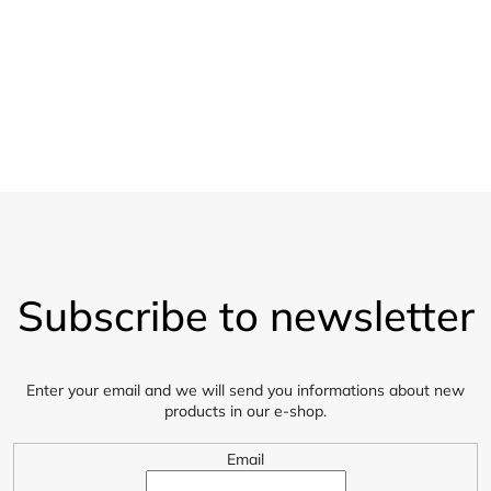
20 % sleva
l
Pro velkoobchod
s
Vzorky
Zasíláme 5 vzorků látky zdarma
F
o
Subscribe to newsletter
o
t
e
r
Enter your email and we will send you informations about new
products in our e-shop.
Email