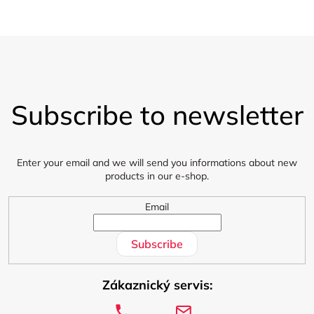
F
o
Subscribe to newsletter
o
t
e
r
Enter your email and we will send you informations about new
products in our e-shop.
Email
Subscribe
Zákaznický servis: