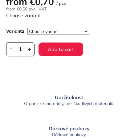
from
€0,70
Measure
/ pcs
price:
from
€0,60
excl. VAT
Choose variant
Varianta
Add to cart
Udržitelnost
Organické materiály, bez škodlivých materiálů.
Dárkové poukazy
Dárkové poukazy