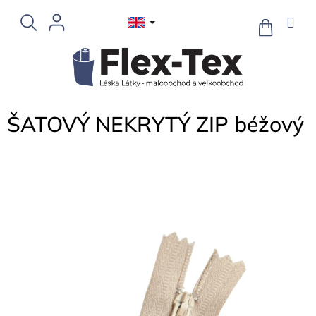
Skip
to
SHOPPIN
CART
content
ŠATOVÝ NEKRYTÝ ZIP béžový