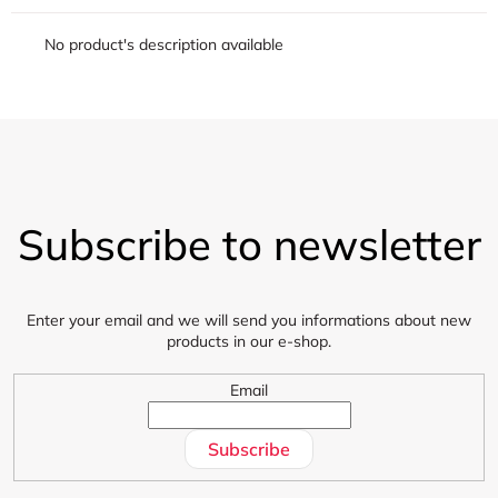
No product's description available
F
o
Subscribe to newsletter
o
t
e
r
Enter your email and we will send you informations about new
products in our e-shop.
Email
Subscribe