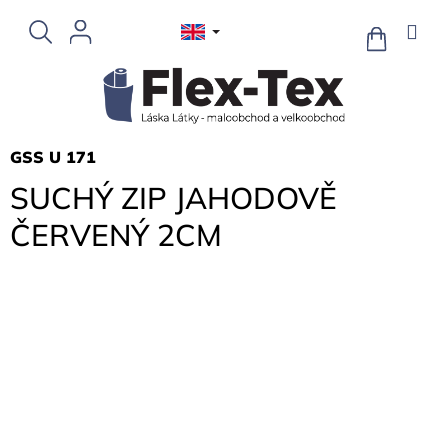
Skip
to
SHOPPIN
CART
content
GSS U 171
SUCHÝ ZIP JAHODOVĚ
ČERVENÝ 2CM