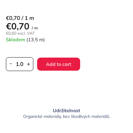
Measure
€0,70 / 1 m
€0,70
price:
/ m
€0,60 excl. VAT
Skladem
(13.5 m)
Add to cart
Udržitelnost
Organické materiály, bez škodlivých materiálů.