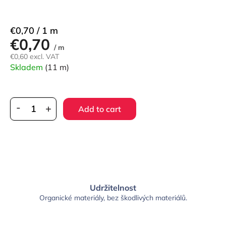
Measure
€0,70 / 1 m
€0,70
price:
/ m
€0,60 excl. VAT
Skladem
(11 m)
Add to cart
Udržitelnost
Organické materiály, bez škodlivých materiálů.