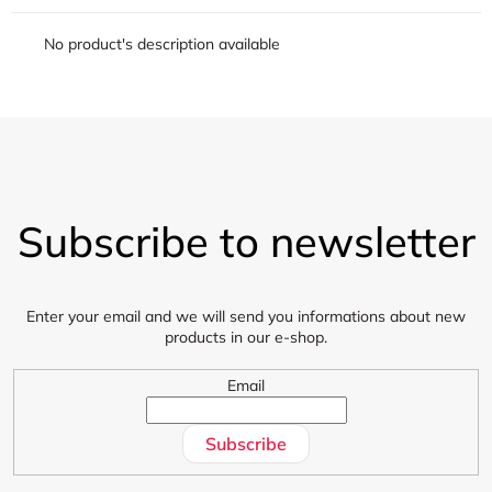
No product's description available
F
o
Subscribe to newsletter
o
t
e
r
Enter your email and we will send you informations about new
products in our e-shop.
Email
Subscribe