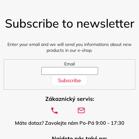
F
o
Subscribe to newsletter
o
t
e
r
Enter your email and we will send you informations about new
products in our e-shop.
Email
Subscribe
Zákaznický servis:
Máte dotaz? Zavolejte nám Po-Pá 9:00 - 17:30
Najdete nás také na: