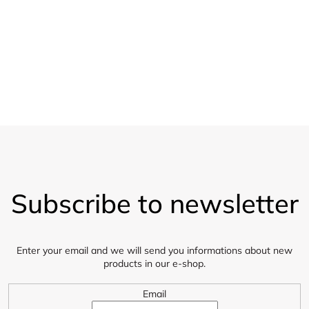
20 % sleva
l
Pro velkoobchod
s
Vzorky
Zasíláme 5 vzorků látky zdarma
F
o
Subscribe to newsletter
o
t
e
r
Enter your email and we will send you informations about new
products in our e-shop.
Email