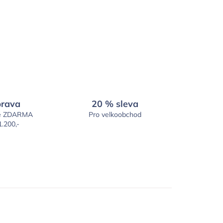
rava
20 % sleva
é ZDARMA
Pro velkoobchod
1.200,-