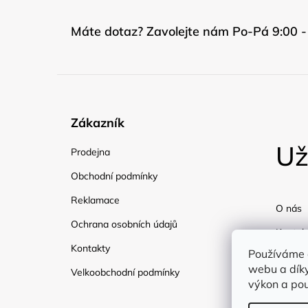
Máte dotaz? Zavolejte nám Po-Pá 9:00 -
Zákazník
Už
Prodejna
Obchodní podmínky
Reklamace
O nás
Ochrana osobních údajů
Kontak
Kontakty
Používáme 
Doprav
webu a díky
Velkoobchodní podmínky
Blog
výkon a pou