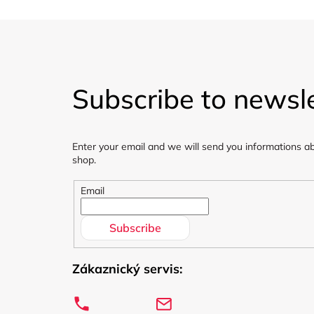
F
o
Subscribe to newsle
o
t
Enter your email and we will send you informations a
e
shop.
r
Email
Subscribe
Zákaznický servis: