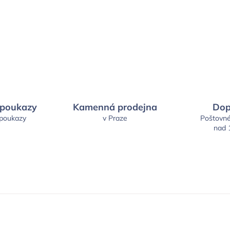
 poukazy
Kamenná prodejna
Dop
 poukazy
v Praze
Poštovn
nad 