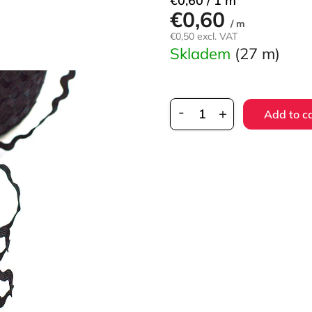
€0,60 / 1 m
€0,60
price:
/ m
€0,50 excl. VAT
Skladem
(27 m)
Add to c