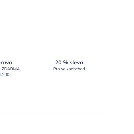
rava
20 % sleva
é ZDARMA
Pro velkoobchod
1.200,-