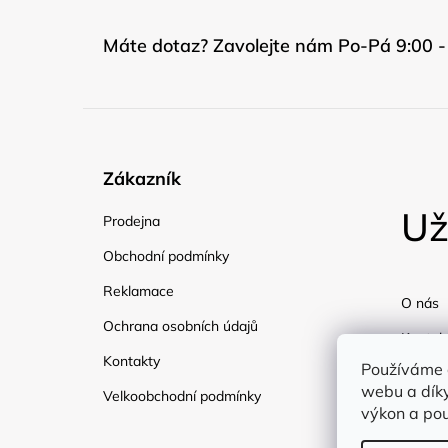
Máte dotaz? Zavolejte nám Po-Pá 9:00 -
Zákazník
Už
Prodejna
Obchodní podmínky
Reklamace
O nás
Ochrana osobních údajů
Kontak
Kontakty
Používáme 
Doprav
webu a díky
Velkoobchodní podmínky
Blog
výkon a pou