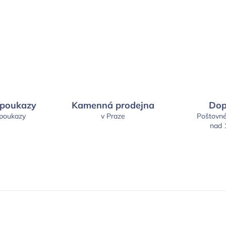
 poukazy
Kamenná prodejna
Dop
 poukazy
v Praze
Poštovn
nad 