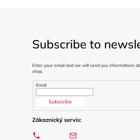
F
o
Subscribe to newsle
o
t
Enter your email and we will send you informations a
e
shop.
r
Email
Subscribe
Zákaznický servis: