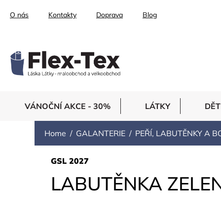
Skip
O nás
Kontakty
Doprava
Blog
to
content
VÁNOČNÍ AKCE - 30%
LÁTKY
DĚT
Home
GALANTERIE
PEŘÍ, LABUTĚNKY A B
GSL 2027
LABUTĚNKA ZELE