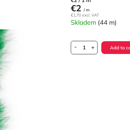
€2 / 1 m
€2
price:
/ m
€1,70 excl. VAT
Skladem
(44 m)
Add to c