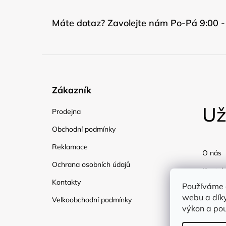
Máte dotaz? Zavolejte nám Po-Pá 9:00 -
Zákazník
Už
Prodejna
Obchodní podmínky
Reklamace
O nás
Ochrana osobních údajů
Kontak
Kontakty
Používáme 
Doprav
webu a díky
Velkoobchodní podmínky
Blog
výkon a pou