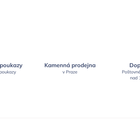
 poukazy
Kamenná prodejna
Dop
 poukazy
v Praze
Poštovn
nad 