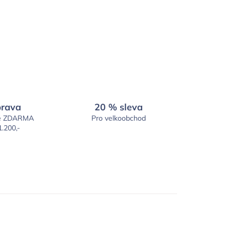
rava
20 % sleva
é ZDARMA
Pro velkoobchod
1.200,-