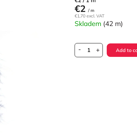
€2 / 1 m
€2
price:
/ m
€1,70 excl. VAT
Skladem
(42 m)
Add to c