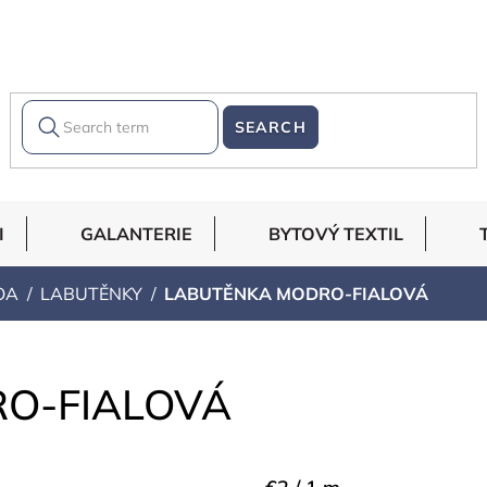
SEARCH
I
GALANTERIE
BYTOVÝ TEXTIL
OA
LABUTĚNKY
LABUTĚNKA MODRO-FIALOVÁ
O-FIALOVÁ
Measure