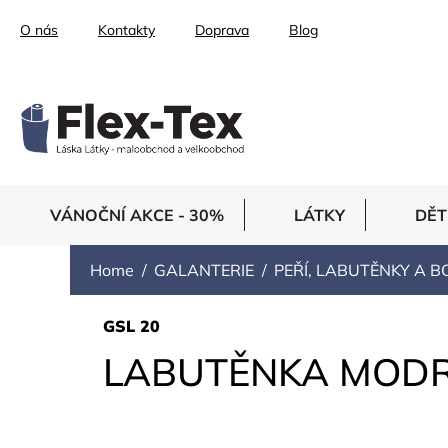
Skip
O nás
Kontakty
Doprava
Blog
to
content
VÁNOČNÍ AKCE - 30%
LÁTKY
DĚT
Home
GALANTERIE
PEŘÍ, LABUTĚNKY A B
GSL 20
LABUTĚNKA MODR