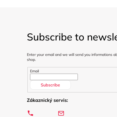
F
o
Subscribe to newsle
o
t
Enter your email and we will send you informations a
e
shop.
r
Email
Subscribe
Zákaznický servis: