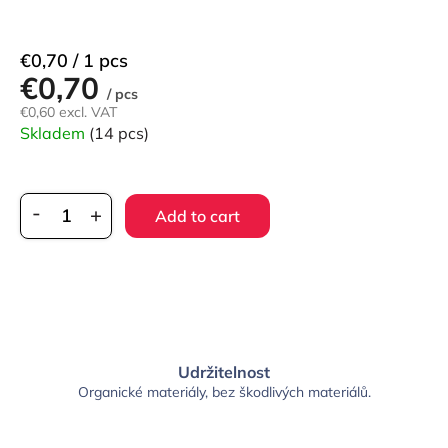
Measure
€0,70 / 1 pcs
€0,70
price:
/ pcs
€0,60 excl. VAT
Skladem
(14 pcs)
Add to cart
Udržitelnost
Organické materiály, bez škodlivých materiálů.