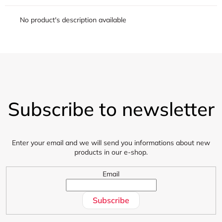
No product's description available
F
o
Subscribe to newsletter
o
t
e
r
Enter your email and we will send you informations about new
products in our e-shop.
Email
Subscribe