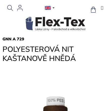
Skip
to
SHOPPIN
CART
content
GNN A 729
POLYESTEROVÁ NIT
KAŠTANOVĚ HNĚDÁ