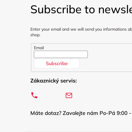
o
Subscribe to newsle
o
t
Enter your email and we will send you informations a
e
shop.
r
Email
Subscribe
Zákaznický servis:
Máte dotaz? Zavolejte nám Po-Pá 9:00 -