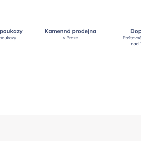
 poukazy
Kamenná prodejna
Dop
 poukazy
v Praze
Poštovn
nad 