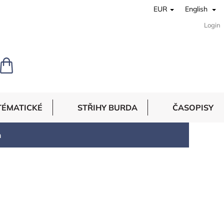
EUR
English
Login
SHOPPING
CART
TÉMATICKÉ
STŘIHY BURDA
ČASOPISY
m