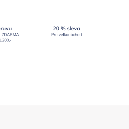
rava
20 % sleva
é ZDARMA
Pro velkoobchod
1.200,-