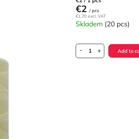
€2 / 1 pcs
€2
price:
/ pcs
€1,70 excl. VAT
Skladem
(20 pcs)
Add to c