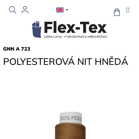
Skip
to
SHOPPIN
CART
content
GNN A 723
POLYESTEROVÁ NIT HNĚDÁ