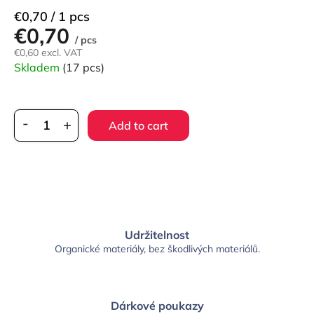
Measure
€0,70 / 1 pcs
€0,70
price:
/ pcs
€0,60 excl. VAT
Skladem
(17 pcs)
Add to cart
Udržitelnost
Organické materiály, bez škodlivých materiálů.
Dárkové poukazy