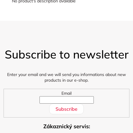
No product's description available
F
o
Subscribe to newsletter
o
t
e
r
Enter your email and we will send you informations about new
products in our e-shop.
Email
Subscribe
Zákaznický servis: