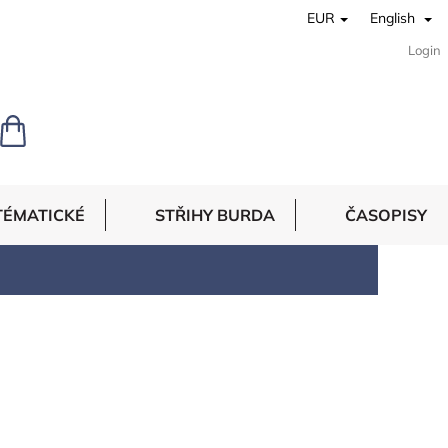
EUR
English
Login
SHOPPING
CART
TÉMATICKÉ
STŘIHY BURDA
ČASOPISY
3
items total