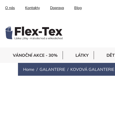
Skip
O nás
Kontakty
Doprava
Blog
to
content
VÁNOČNÍ AKCE - 30%
LÁTKY
DĚT
Home
GALANTERIE
KOVOVÁ GALANTERIE
PATENTKY
P
We recommend
Least expensive
Most expensi
r