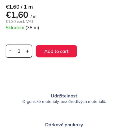
Measure
€1,60 / 1 m
€1,60
price:
/ m
€1,30 excl. VAT
Skladem
(38 m)
Add to cart
Udržitelnost
Organické materiály, bez škodlivých materiálů.
Dárkové poukazy