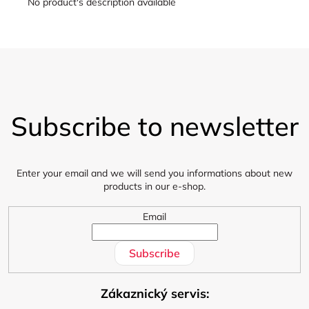
No product's description available
F
o
Subscribe to newsletter
o
t
e
r
Enter your email and we will send you informations about new
products in our e-shop.
Email
Subscribe
Zákaznický servis: