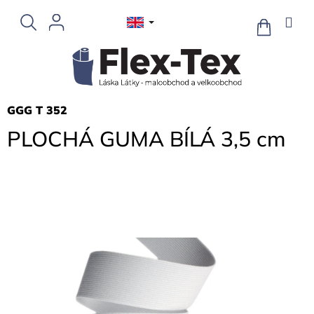
Skip
to
SHOPPIN
CART
content
GGG T 352
PLOCHÁ GUMA BÍLÁ 3,5 cm