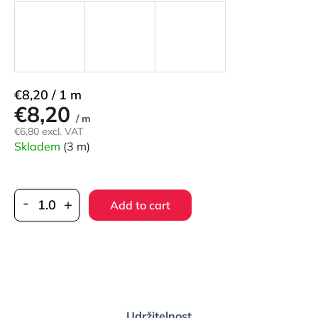
Measure
€8,20 / 1 m
€8,20
price:
/ m
€6,80 excl. VAT
Skladem
(3 m)
Add to cart
Udržitelnost