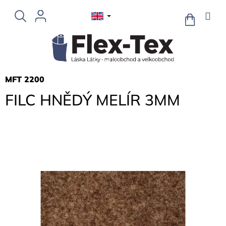
Skip
to
SHOPPIN
CART
content
MFT 2200
FILC HNĚDÝ MELÍR 3MM