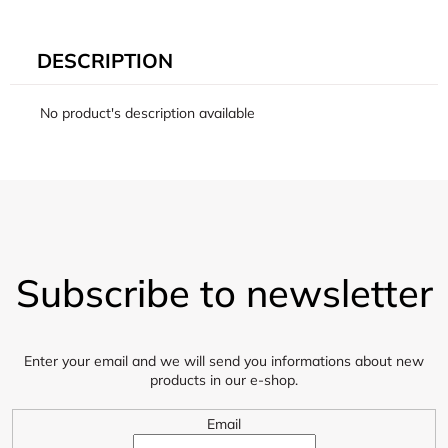
DESCRIPTION
No product's description available
F
o
Subscribe to newsletter
o
t
e
r
Enter your email and we will send you informations about new
products in our e-shop.
Email