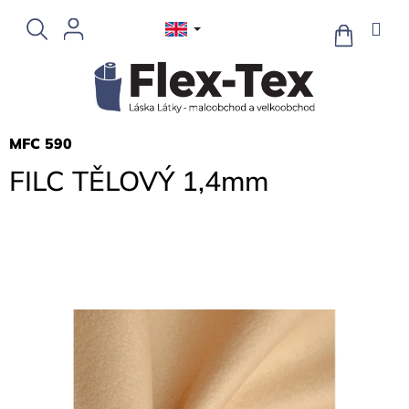
Skip
to
SHOPPIN
CART
content
MFC 590
FILC TĚLOVÝ 1,4mm