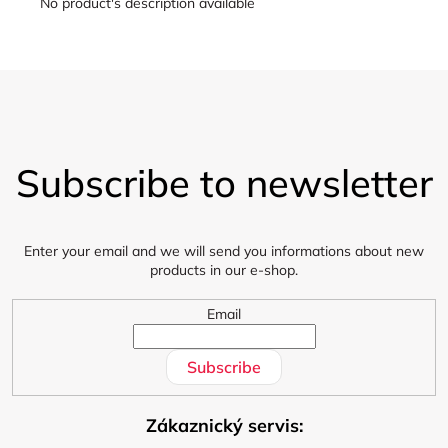
No product's description available
F
o
Subscribe to newsletter
o
t
e
r
Enter your email and we will send you informations about new
products in our e-shop.
Email
Subscribe
Zákaznický servis: