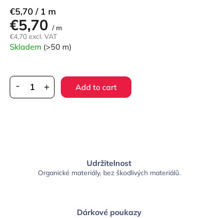
Measure
€5,70 / 1 m
€5,70
price:
/ m
€4,70 excl. VAT
Skladem
(>50 m)
Add to cart
Udržitelnost
Organické materiály, bez škodlivých materiálů.
Dárkové poukazy