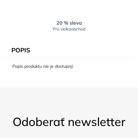
20 % sleva
Pro velkoobchod
POPIS
Popis produktu nie je dostupný
Z
á
Odoberať newsletter
p
ä
t