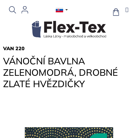
Prejsť
na
NÁKUPN
KOŠÍK
obsah
VAN 220
VÁNOČNÍ BAVLNA
ZELENOMODRÁ, DROBNÉ
ZLATÉ HVĚZDIČKY