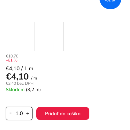
–61 %
€10,70
–61 %
Jednotková
€4,10 / 1 m
€4,10
cena:
/ m
€3,40 bez DPH
Skladem
(3,2 m)
Pridať do košíka