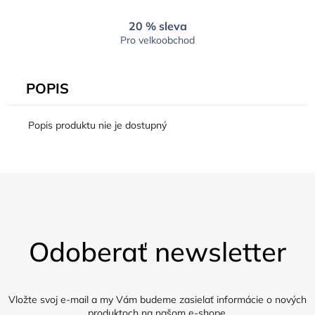
20 % sleva
Pro velkoobchod
POPIS
Popis produktu nie je dostupný
Z
á
Odoberať newsletter
p
ä
t
i
Vložte svoj e-mail a my Vám budeme zasielať informácie o nových
produktoch na našom e-shope.