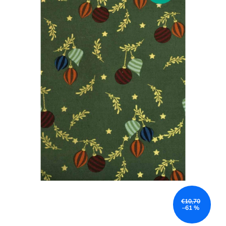
€10,70
–61 %