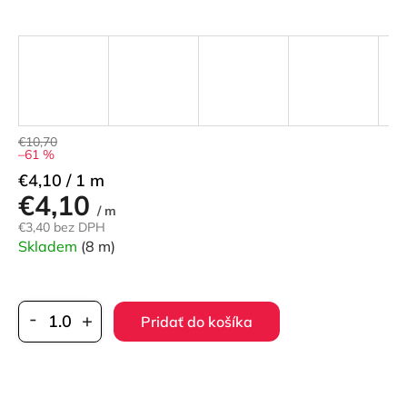
€10,70
–61 %
Jednotková
€4,10 / 1 m
€4,10
cena:
/ m
€3,40 bez DPH
Skladem
(8 m)
Pridať do košíka