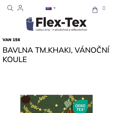
Prejsť
na
NÁKUPN
KOŠÍK
obsah
VAN 156
BAVLNA TM.KHAKI, VÁNOČNÍ
KOULE