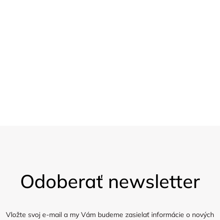
nad 1.200,-
20 % sleva
Pro velkoobchod
Vzorky
Zasíláme 5 vzorků látky zdarma
Z
á
Odoberať newsletter
p
ä
t
i
Vložte svoj e-mail a my Vám budeme zasielať informácie o nových