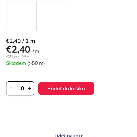
Jednotková
€2,40 / 1 m
€2,40
cena:
/ m
€2 bez DPH
Skladem
(>50 m)
Pridať do košíka
Udržitelnost