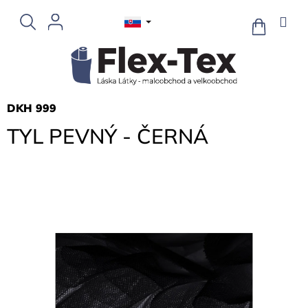
Prejsť
na
NÁKUPN
KOŠÍK
obsah
DKH 999
TYL PEVNÝ - ČERNÁ