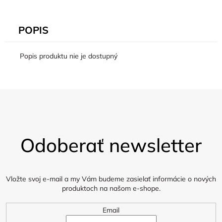
POPIS
Popis produktu nie je dostupný
Z
á
Odoberať newsletter
p
ä
t
i
Vložte svoj e-mail a my Vám budeme zasielať informácie o nových
produktoch na našom e-shope.
e
Email