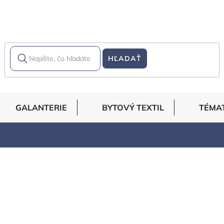
HĽADAŤ
GALANTERIE
BYTOVÝ TEXTIL
TÉMA
rodukty ešte len pripravujem