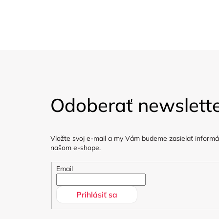
Organické materiály, bez
Dárkové poukazy
škodlivých materiálů.
Z
á
Odoberať newslett
p
ä
Vložte svoj e-mail a my Vám budeme zasielať informá
t
našom e-shope.
i
Email
e
Prihlásiť sa