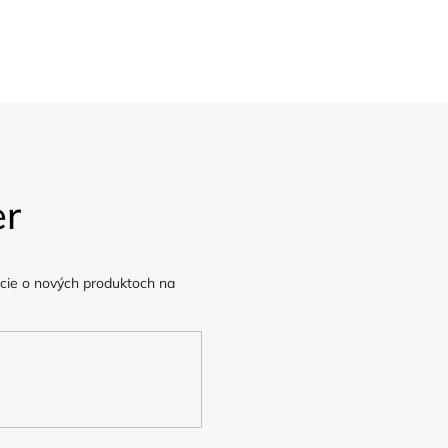
v Praze
Poštovné ZDARMA
nad 1.200,-
er
cie o nových produktoch na