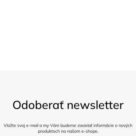
20 % sleva
Pro velkoobchod
Vzorky
Zasíláme 5 vzorků látky zdarma
Z
á
Odoberať newsletter
p
ä
t
i
Vložte svoj e-mail a my Vám budeme zasielať informácie o nových
produktoch na našom e-shope.
e